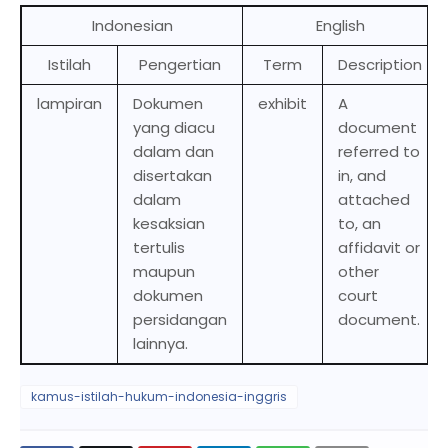
Indonesian
English
Istilah
Pengertian
Term
Description
lampiran
Dokumen
exhibit
A
yang diacu
document
dalam dan
referred to
disertakan
in, and
dalam
attached
kesaksian
to, an
tertulis
affidavit or
maupun
other
dokumen
court
persidangan
document.
lainnya.
kamus-istilah-hukum-indonesia-inggris