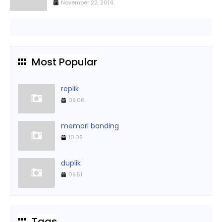
November 22, 2014
Most Popular
replik
09.06
memori banding
10.08
duplik
09.51
Tags