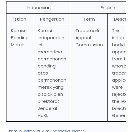
Indonesian
English
Istilah
Pengertian
Term
Descript
Komisi
Komisi
Trademark
This
Banding
independen
Appeal
indepen
Merek
ini
Commission
body hea
memeriksa
appeals
permohonan
from tho
banding
whose
atas
tradema
permohonan
applicat
merek yang
were
ditolak oleh
rejected
Direktorat
the IPR
Jenderal
Director
HaKI.
General.
kamus-istilah-hukum-indonesia-inggris