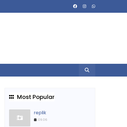
Most Popular
replik
09.06