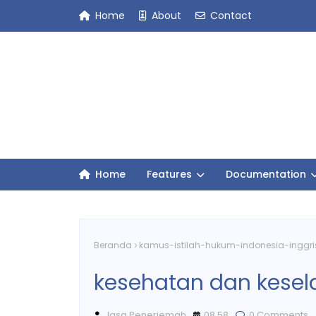
Home
About
Contact
Home
Features
Documentation
Beranda
kamus-istilah-hukum-indonesia-inggri
kesehatan dan kesel
Jasa Penerjemah
08.58
0 Comments