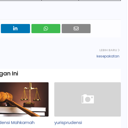
LEBIH BARU
kesepakatan
an Ini
udensi Mahkamah
yurisprudensi