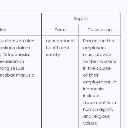
English
ian
Term
Description
s diberikan oleh
occupational
Protection that
 pekerja dalam
health and
employers
 Di Indonesia,
safety
must provide
berdasarkan
to their workers
yang sesuai
in the course
artabat manusia
of their
employment. In
Indonesia,
includes
treatment with
human dignity
and religious
values.