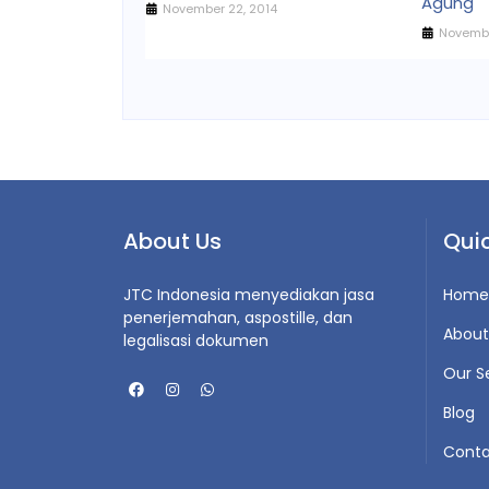
Agung
November 22, 2014
Novembe
About Us
Quic
JTC Indonesia menyediakan jasa
Home
penerjemahan, aspostille, dan
About
legalisasi dokumen
Our S
Blog
Conta