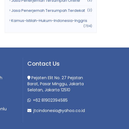
Jasa Penerjemah Tersumpah Online
(2)
Jasa Penerjemah Tersumpah Terdekat
(2)
Kamus-Istilah-Hukum-Indonesia-Inggris
(734)
Contact Us
h
Pejaten Elit No. 27 Pejatan
Barat, Pasar Minggu, Jakarta
Selatan, Jakarta 12510
+62 81902394585
nlu
jtcindonesia@yahoo.co.id