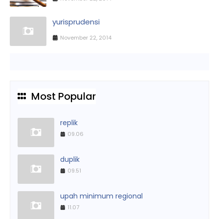
yurisprudensi
November 22, 2014
Most Popular
replik
09.06
duplik
09.51
upah minimum regional
11.07