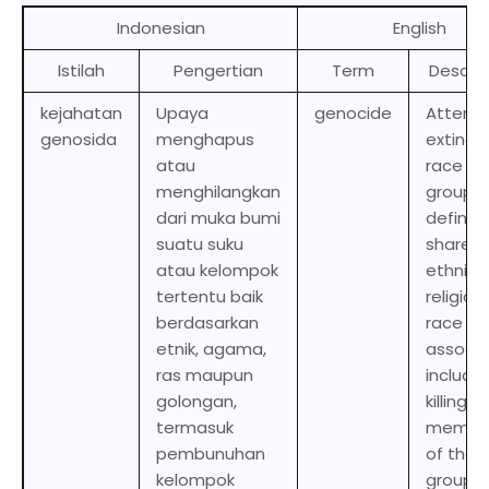
Indonesian
English
Istilah
Pengertian
Term
Descrip
kejahatan
Upaya
genocide
Attemp
genosida
menghapus
extingu
atau
race or
menghilangkan
group
dari muka bumi
defined
suatu suku
shared
atau kelompok
ethnicit
tertentu baik
religion,
berdasarkan
race or
etnik, agama,
associa
ras maupun
includin
golongan,
killing
termasuk
membe
pembunuhan
of that
kelompok
group.