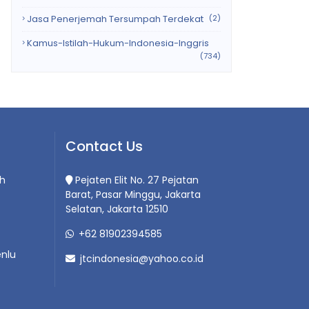
Jasa Penerjemah Tersumpah Terdekat
(2)
Kamus-Istilah-Hukum-Indonesia-Inggris
(734)
Contact Us
h
Pejaten Elit No. 27 Pejatan
Barat, Pasar Minggu, Jakarta
Selatan, Jakarta 12510
+62 81902394585
nlu
jtcindonesia@yahoo.co.id