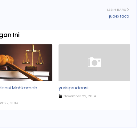
LEBIH BARU
judex facti
an Ini
udensi Mahkamah
yurisprudensi
November 22, 2014
r 22, 2014