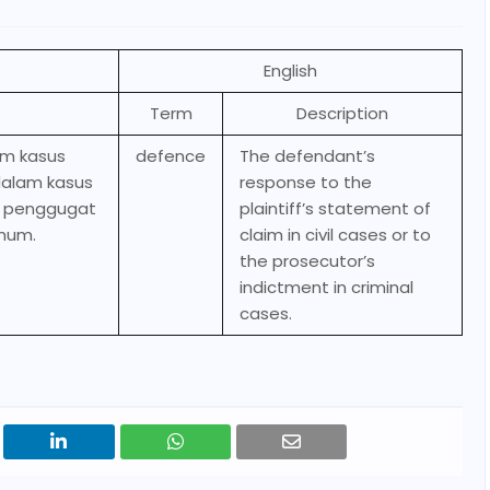
English
Term
Description
am kasus
defence
The defendant’s
dalam kasus
response to the
n penggugat
plaintiff’s statement of
mum.
claim in civil cases or to
the prosecutor’s
indictment in criminal
cases.