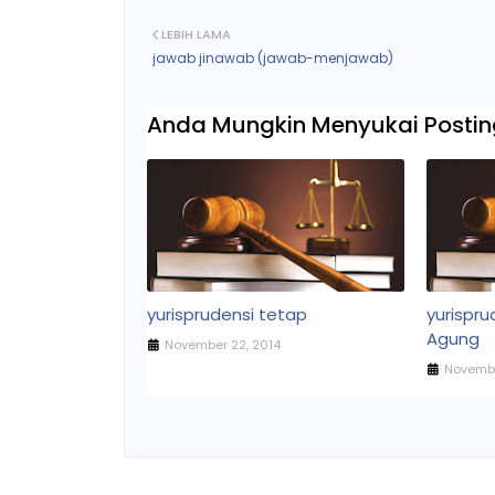
LEBIH LAMA
jawab jinawab (jawab-menjawab)
Anda Mungkin Menyukai Posting
yurisprudensi tetap
yurispr
Agung
November 22, 2014
Novembe