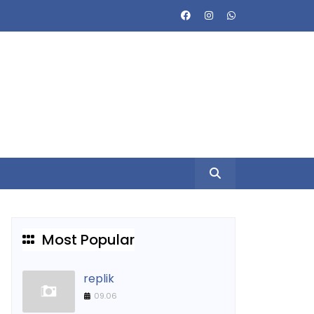
Most Popular
replik
09.06