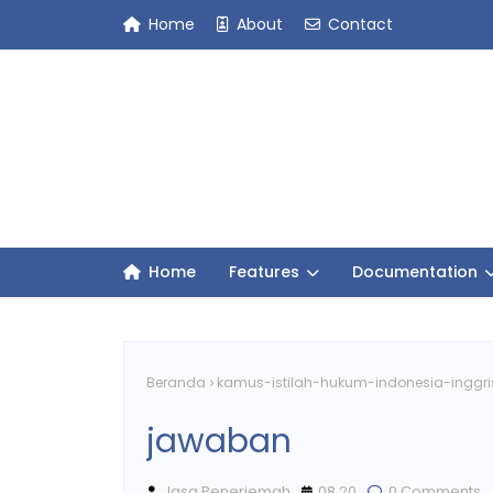
Home
About
Contact
Home
Features
Documentation
Beranda
kamus-istilah-hukum-indonesia-inggri
jawaban
Jasa Penerjemah
08.20
0 Comments