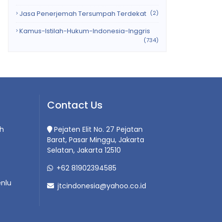
Jasa Penerjemah Tersumpah Terdekat
(2)
Kamus-Istilah-Hukum-Indonesia-Inggris
(734)
Contact Us
h
Pejaten Elit No. 27 Pejatan
Barat, Pasar Minggu, Jakarta
Selatan, Jakarta 12510
+62 81902394585
nlu
jtcindonesia@yahoo.co.id