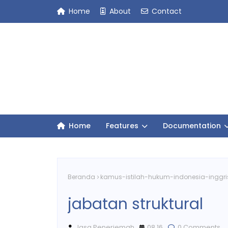
Home
About
Contact
Home
Features
Documentation
Beranda
kamus-istilah-hukum-indonesia-inggri
jabatan struktural
Jasa Penerjemah
08.16
0 Comments