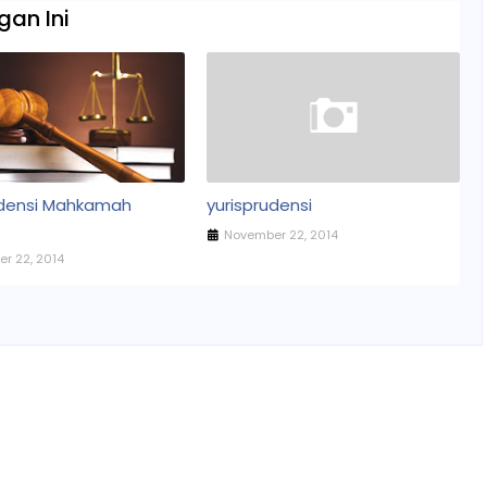
an Ini
udensi Mahkamah
yurisprudensi
November 22, 2014
r 22, 2014