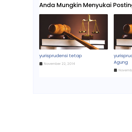
Anda Mungkin Menyukai Posting
yurisprudensi tetap
yurispr
Agung
November 22, 2014
Novembe