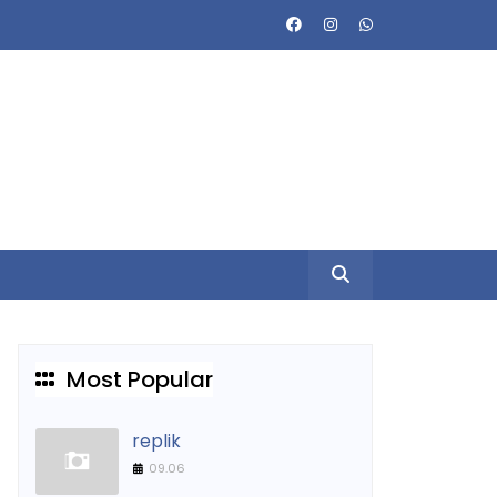
Most Popular
replik
09.06