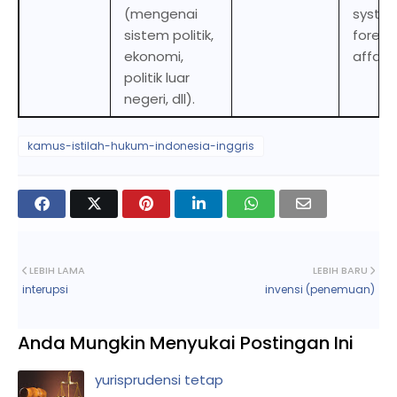
(mengenai
syste
sistem politik,
foreig
ekonomi,
affairs
politik luar
negeri, dll).
kamus-istilah-hukum-indonesia-inggris
LEBIH LAMA
LEBIH BARU
interupsi
invensi (penemuan)
Anda Mungkin Menyukai Postingan Ini
yurisprudensi tetap