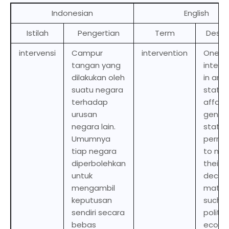
Indonesian
English
Istilah
Pengertian
Term
Descr
intervensi
Campur
intervention
One st
tangan yang
interf
dilakukan oleh
in ano
suatu negara
state’
terhadap
affairs.
urusan
genera
negara lain.
states
Umumnya
permi
tiap negara
to ma
diperbolehkan
their 
untuk
decisi
mengambil
matte
keputusan
such a
sendiri secara
politic
bebas
econo