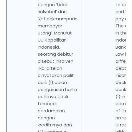
dengan ‘tidak
to ban
solvabel’ dan
and ‘un
‘ketidakmampuan
pay deb
membayar
The def
utang’. Menurut
in the
UU Kepailitan
Indone
Indonesia,
Bankru
seorang debitur
Law is
disebut insolven
differen
jika ia telah
debtor 
dinyatakan pailit
insolven
dan: (i) dalam
declar
pengurusan harta
bankrup
pailitnya tidak
(i) in t
tercapai
adminis
perdamaian
of the 
dengan
no set
krediturnya dan
is reac
(ii) usahanya
with cr