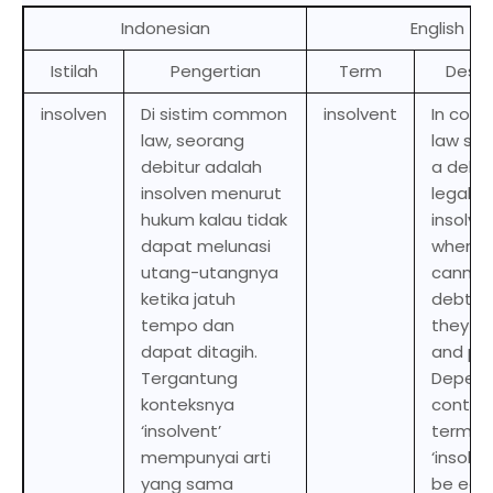
Indonesian
English
Istilah
Pengertian
Term
Descr
insolven
Di sistim common
insolvent
In com
law, seorang
law sys
debitur adalah
a debto
insolven menurut
legally
hukum kalau tidak
insolve
dapat melunasi
when it
utang-utangnya
cannot 
ketika jatuh
debts 
tempo dan
they ar
dapat ditagih.
and pa
Tergantung
Depend
konteksnya
context
‘insolvent’
term
mempunyai arti
‘insolve
yang sama
be equi