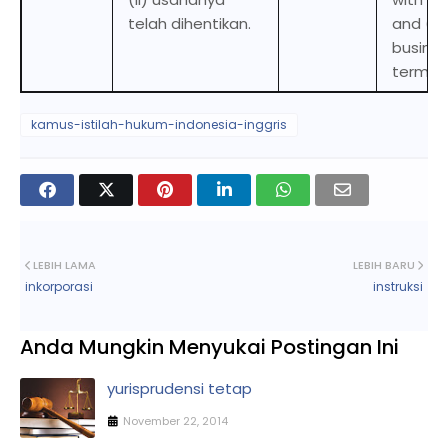
telah dihentikan.
and (ii)
busines
termin
kamus-istilah-hukum-indonesia-inggris
LEBIH LAMA
LEBIH BARU
inkorporasi
instruksi
Anda Mungkin Menyukai Postingan Ini
yurisprudensi tetap
November 22, 2014