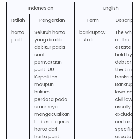
Indonesian
English
Istilah
Pengertian
Term
Descripti
harta
Seluruh harta
bankruptcy
The whole
pailit
yang dimiliki
estate
of the
debitur pada
estate
saat
held by a
pernyataan
debtor at
pailit. UU
the time 
Kepailitan
bankruptc
maupun
Bankruptc
hukum
laws and
perdata pada
civil laws
umumnya
usually
mengecualikan
exclude
beberapa jenis
certain
harta dari
specified
harta pailit.
assets