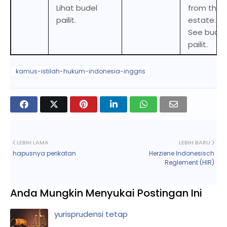
Lihat budel
from the
pailit.
estate.
See budel
pailit.
kamus-istilah-hukum-indonesia-inggris
LEBIH LAMA
LEBIH BARU
hapusnya perikatan
Herziene Indonesisch
Reglement (HIR)
Anda Mungkin Menyukai Postingan Ini
yurisprudensi tetap