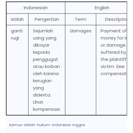
Indonesian
English
Istilah
Pengertian
Term
Description
ganti
Sejumlah
damages
Payment of
rugi
uang yang
money for los
dibayar
or damage
kepada
suffered by
penggugat
the plaintiff or
atau korban
victim. See
oleh karena
compensation
kerugian
yang
diderita.
Lihat
kompensasi.
kamus-istilah-hukum-indonesia-inggris