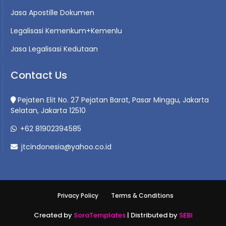
Jasa Apostille Dokumen
Legalisasi Kemenkum+Kemenlu
Jasa Legalisasi Kedutaan
Contact Us
Pejaten Elit No. 27 Pejatan Barat, Pasar Minggu, Jakarta
Selatan, Jakarta 12510
+62 81902394585
jtcindonesia@yahoo.co.id
Privacy Policy
Terms & Conditions
Created by
SoraTemplates
| Distributed by
SEBI