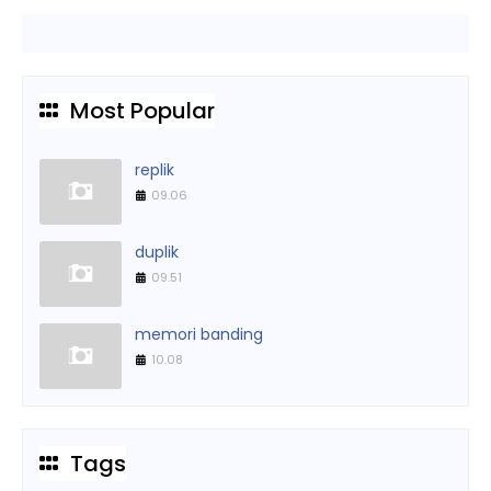
Most Popular
replik
09.06
duplik
09.51
memori banding
10.08
Tags