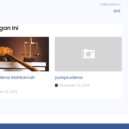
LEBIH BARU
gaji
an Ini
udensi Mahkamah
yurisprudensi
November 22, 2014
r 22, 2014