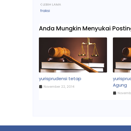
LEBIH LAMA
fraksi
Anda Mungkin Menyukai Posting
yurisprudensi tetap
yurispr
Agung
November 22, 2014
Novembe