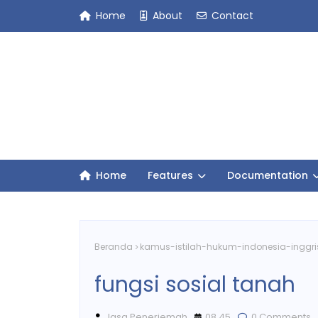
Home
About
Contact
Home
Features
Documentation
Beranda
kamus-istilah-hukum-indonesia-inggri
fungsi sosial tanah
Jasa Penerjemah
08.45
0 Comments