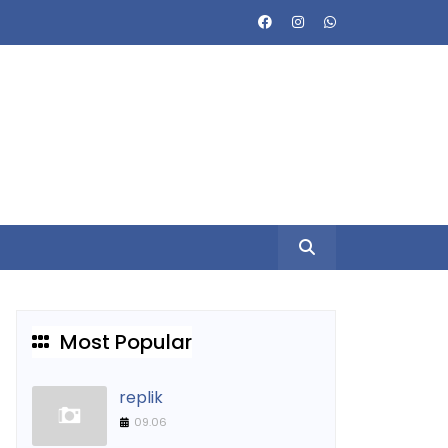
Most Popular
replik
09.06