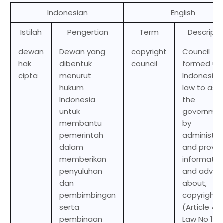
Indonesian
English
Istilah
Pengertian
Term
Descripti
dewan
Dewan yang
copyright
Council
hak
dibentuk
council
formed un
cipta
menurut
Indonesian
hukum
law to assi
Indonesia
the
untuk
governme
membantu
by
pemerintah
administer
dalam
and provid
memberikan
informatio
penyuluhan
and advic
dan
about,
pembimbingan
copyright 
serta
(Article 48
pembinaan
Law No 19 