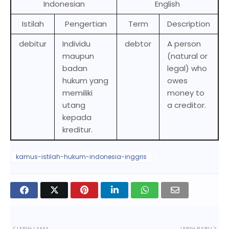
Indonesian
English
Istilah
Pengertian
Term
Description
debitur
Individu
debtor
A person
maupun
(natural or
badan
legal) who
hukum yang
owes
memiliki
money to
utang
a creditor.
kepada
kreditur.
kamus-istilah-hukum-indonesia-inggris
LEBIH LAMA
LEBIH BARU