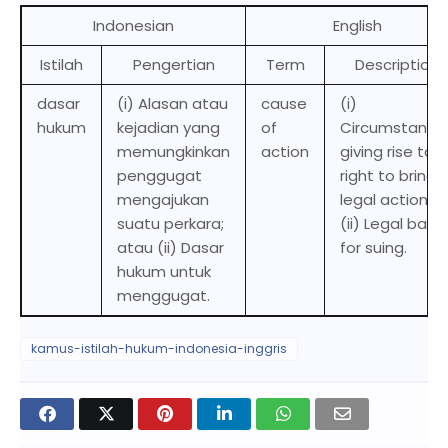
Indonesian
English
Istilah
Pengertian
Term
Description
dasar
(i) Alasan atau
cause
(i)
hukum
kejadian yang
of
Circumstance
memungkinkan
action
giving rise to a
penggugat
right to bring 
mengajukan
legal action; o
suatu perkara;
(ii) Legal basis
atau (ii) Dasar
for suing.
hukum untuk
menggugat.
kamus-istilah-hukum-indonesia-inggris