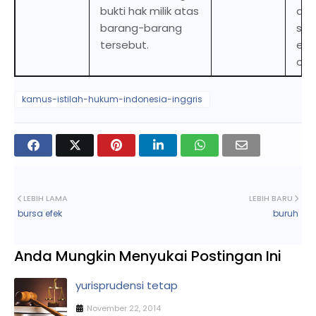
bukti hak milik atas
do
barang-barang
ser
tersebut.
evi
own
kamus-istilah-hukum-indonesia-inggris
LEBIH LAMA
LEBIH BARU
bursa efek
buruh
Anda Mungkin Menyukai Postingan Ini
yurisprudensi tetap
November 22, 2014