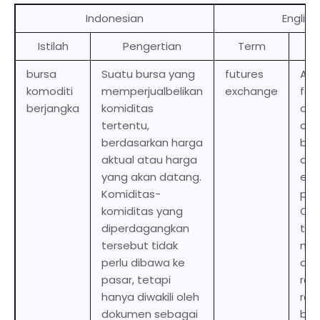
Indonesian
English
Istilah
Pengertian
Term
De
bursa
Suatu bursa yang
futures
An 
komoditi
memperjualbelikan
exchange
for
berjangka
komiditas
of 
tertentu,
com
berdasarkan harga
bas
aktual atau harga
act
yang akan datang.
eve
Komiditas-
pric
komiditas yang
Co
diperdagangkan
tra
tersebut tidak
not
perlu dibawa ke
a m
pasar, tetapi
rat
hanya diwakili oleh
rep
dokumen sebagai
by