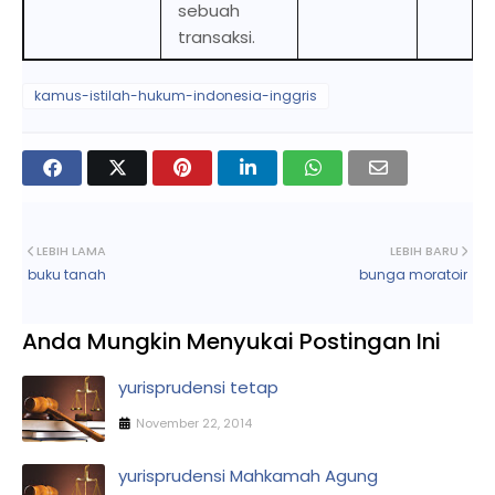
sebuah
transaksi.
kamus-istilah-hukum-indonesia-inggris
LEBIH LAMA
LEBIH BARU
buku tanah
bunga moratoir
Anda Mungkin Menyukai Postingan Ini
yurisprudensi tetap
November 22, 2014
yurisprudensi Mahkamah Agung