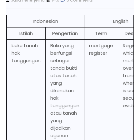
Jasa Penerjemah
14.01
0 Comments
Indonesian
English
Istilah
Pengertian
Term
Descri
buku tanah
Buku yang
mortgage
Registe
hak
berfungsi
register
which
tanggungan
sebagai
mortg
tanda bukti
over la
atas tanah
transa
yang
where 
dikenakan
is used
hak
securit
tanggungan
eviden
atau tanah
yang
dijadikan
agunan