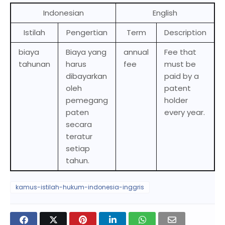
Indonesian
English
Istilah
Pengertian
Term
Description
biaya
Biaya yang
annual
Fee that
tahunan
harus
fee
must be
dibayarkan
paid by a
oleh
patent
pemegang
holder
paten
every year.
secara
teratur
setiap
tahun.
kamus-istilah-hukum-indonesia-inggris