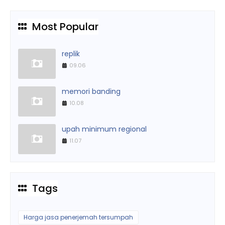
Most Popular
replik
09.06
memori banding
10.08
upah minimum regional
11.07
Tags
Harga jasa penerjemah tersumpah