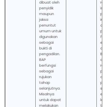
dibuat oleh
rep
penyidik
is 
maupun
pol
jaksa
inv
penuntut
or
umum untuk
pro
digunakan
for
sebagai
evi
bukti di
cou
pengadilan.
BAP
BAP
as 
berfungsi
ref
sebagai
poin
rujukan
oth
tahap
pro
selanjutnya.
ste
Misalnya
exa
untuk dapat
lay
melakukan
the