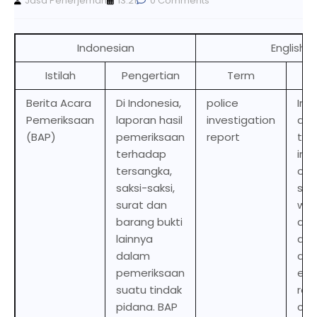
Jasa Penerjemah
13.21
0 Comments
Indonesian
English
Istilah
Pengertian
Term
De
Berita Acara
Di Indonesia,
police
In I
Pemeriksaan
laporan hasil
investigation
a r
(BAP)
pemeriksaan
report
the
terhadap
inv
tersangka,
of 
saksi-saksi,
sus
surat dan
wit
barang bukti
an
lainnya
doc
dalam
and
pemeriksaan
evi
suatu tindak
rel
pidana. BAP
cri