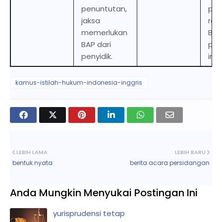
penuntutan,
pro
jaksa
req
memerlukan
BAP
BAP dari
pol
penyidik.
inv
kamus-istilah-hukum-indonesia-inggris
LEBIH LAMA
LEBIH BARU
bentuk nyata
berita acara persidangan
Anda Mungkin Menyukai Postingan Ini
yurisprudensi tetap