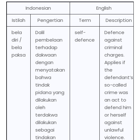
Indonesian
English
Istilah
Pengertian
Term
Description
bela
Dalil
self-
Defence
diri /
pembelaan
defence
against
bela
terhadap
criminal
paksa
dakwaan
charges.
dengan
Applies if
menyatakan
the
bahwa
defendant’s
tindak
so-called
pidana yang
crime was
dilakukan
an act to
oleh
defend him
terdakwa
or herself
dilakukan
against
sebagai
unlawful
tindakan
violence.