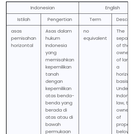
Indonesian
English
Istilah
Pengertian
Term
Descrip
asas
Asas dalam
no
The
pemisahan
hukum
equivalent
separat
horizontal
Indonesia
of the
yang
owners
memisahkan
of land
kepemilikan
a
tanah
horizon
dengan
basis.
kepemilikan
Under
atas benda-
Indones
benda yang
law, the
berada di
owners
atas atau di
of
bawah
propert
permukaan
below o