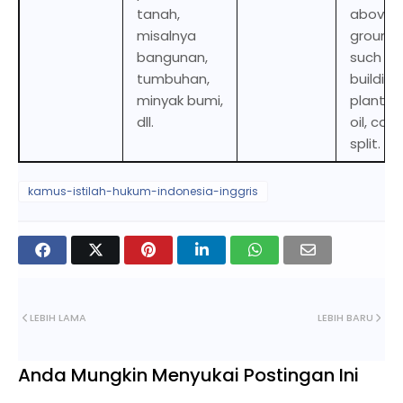
tanah,
above 
misalnya
ground,
bangunan,
such as
tumbuhan,
building
minyak bumi,
plants 
dll.
oil, can
split.
kamus-istilah-hukum-indonesia-inggris
LEBIH LAMA
LEBIH BARU
Anda Mungkin Menyukai Postingan Ini