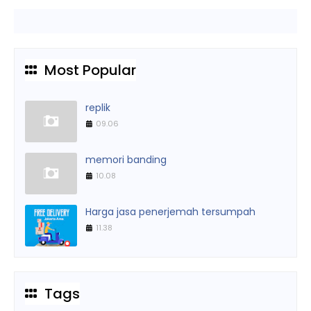
Most Popular
replik
09.06
memori banding
10.08
Harga jasa penerjemah tersumpah
11.38
Tags