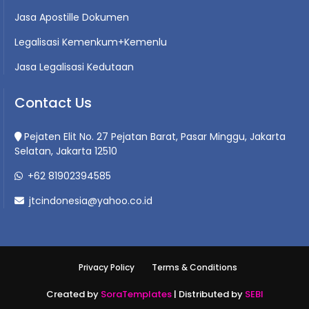
Jasa Apostille Dokumen
Legalisasi Kemenkum+Kemenlu
Jasa Legalisasi Kedutaan
Contact Us
Pejaten Elit No. 27 Pejatan Barat, Pasar Minggu, Jakarta
Selatan, Jakarta 12510
+62 81902394585
jtcindonesia@yahoo.co.id
Privacy Policy
Terms & Conditions
Created by
SoraTemplates
| Distributed by
SEBI