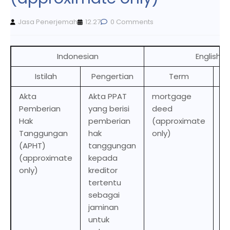
Jasa Penerjemah
12.27
0 Comments
Indonesian
English
Istilah
Pengertian
Term
De
Akta
Akta PPAT
mortgage
A
Pemberian
yang berisi
deed
d
Hak
pemberian
(approximate
by
Tanggungan
hak
only)
d
(APHT)
tanggungan
of
(approximate
kepada
th
only)
kreditor
pr
tertentu
se
sebagai
a
jaminan
pa
untuk
cr