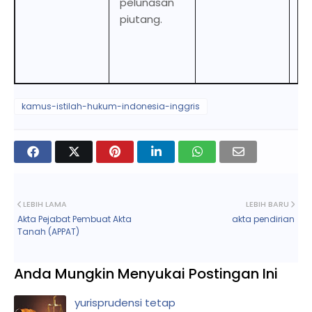
pelunasan
a
piutang.
g
fo
r
of
kamus-istilah-hukum-indonesia-inggris
LEBIH LAMA
LEBIH BARU
Akta Pejabat Pembuat Akta
akta pendirian
Tanah (APPAT)
Anda Mungkin Menyukai Postingan Ini
yurisprudensi tetap