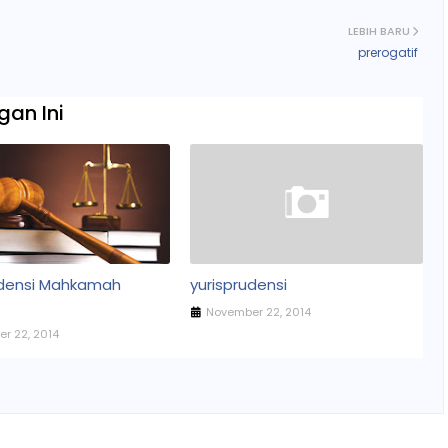
LEBIH BARU
prerogatif
an Ini
udensi Mahkamah
yurisprudensi
November 22, 2014
r 22, 2014