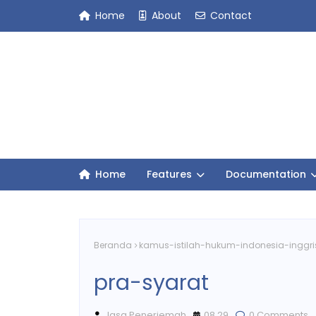
Home
About
Contact
Home
Features
Documentation
Beranda
kamus-istilah-hukum-indonesia-inggri
pra-syarat
Jasa Penerjemah
08.29
0 Comments