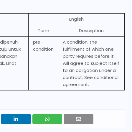
English
Term
Description
 dipenuhi
pre-
A condition, the
uju untuk
condition
fulfillment of which one
ksanakan
party requires before it
k. Lihat
will agree to subject itself
to an obligation under a
contract. See conditional
agreement.