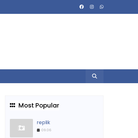
Most Popular
replik
09.06