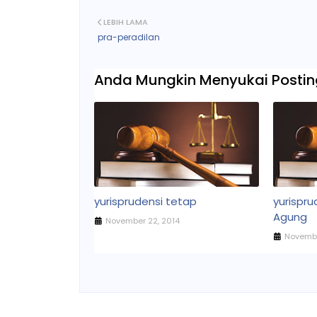
LEBIH LAMA
pra-peradilan
Anda Mungkin Menyukai Posting
yurisprudensi tetap
yurispr
Agung
November 22, 2014
Novembe