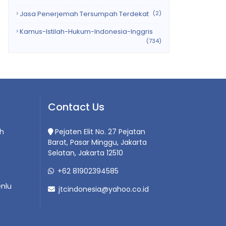
Jasa Penerjemah Tersumpah Terdekat
(2)
Kamus-Istilah-Hukum-Indonesia-Inggris
(734)
Contact Us
h
Pejaten Elit No. 27 Pejatan
Barat, Pasar Minggu, Jakarta
Selatan, Jakarta 12510
+62 81902394585
nlu
jtcindonesia@yahoo.co.id