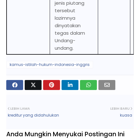
jenis piutang
T
tersebut
fo
lazimnya
d
dinyatakan
us
tegas dalam
cl
Undang-
id
undang.
st
kamus-istilah-hukum-indonesia-inggris
LEBIH LAMA
LEBIH BARU
kreditur yang didahulukan
kuasa
Anda Mungkin Menyukai Postingan Ini