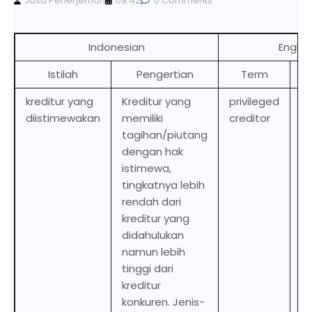
Jasa Penerjemah
09.42
0 Comments
Indonesian
Englis
Istilah
Pengertian
Term
D
kreditur yang
Kreditur yang
privileged
Cr
diistimewakan
memiliki
creditor
w
tagihan/piutang
de
dengan hak
sp
istimewa,
ri
tingkatnya lebih
lo
rendah dari
a
kreditur yang
pr
didahulukan
cr
namun lebih
bu
tinggi dari
t
kreditur
c
konkuren. Jenis-
cr