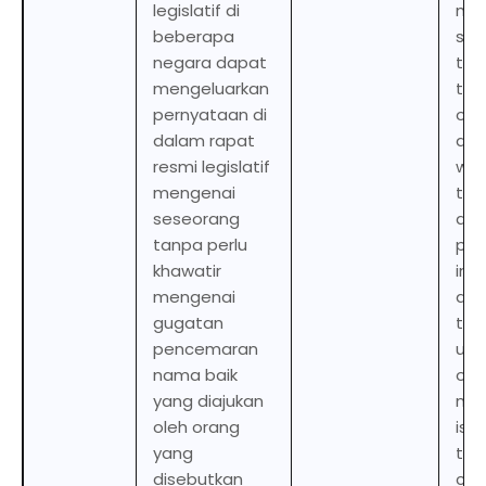
legislatif di
ma
beberapa
sta
negara dapat
the
mengeluarkan
tha
pernyataan di
oth
dalam rapat
def
resmi legislatif
wit
mengenai
tha
seseorang
de
tanpa perlu
per
khawatir
init
mengenai
act
gugatan
the
pencemaran
usua
nama baik
on 
yang diajukan
nec
oleh orang
is, 
yang
the
disebutkan
con