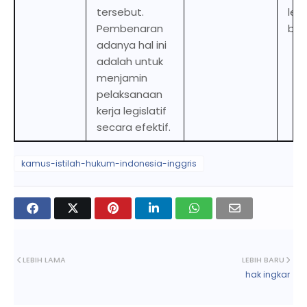
tersebut.
legi
Pembenaran
bus
adanya hal ini
adalah untuk
menjamin
pelaksanaan
kerja legislatif
secara efektif.
kamus-istilah-hukum-indonesia-inggris
LEBIH LAMA
LEBIH BARU
hak ingkar