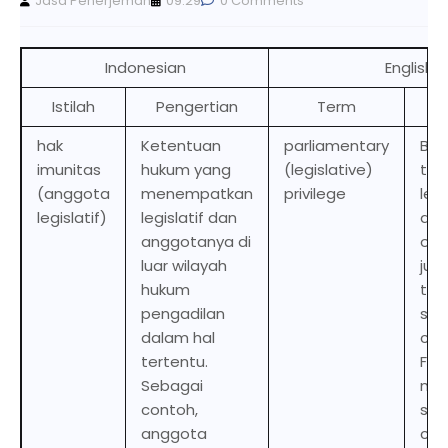
Jasa Penerjemah
09.29
0 Comments
Indonesian
English
Istilah
Pengertian
Term
D
hak
Ketentuan
parliamentary
Bod
imunitas
hukum yang
(legislative)
tha
(anggota
menempatkan
privilege
leg
legislatif)
legislatif dan
an
anggotanya di
out
luar wilayah
juri
hukum
the
pengadilan
so
dalam hal
cir
tertentu.
For
Sebagai
mem
contoh,
so
anggota
cou